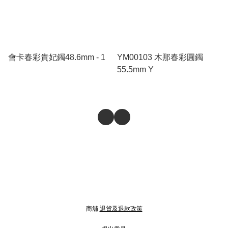
會卡春彩貴妃鐲48.6mm - 1
YM00103 木那春彩圓鐲
55.5mm Y
商舖
退貨及退款政策