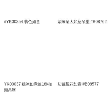
#YK00354 翡色如意
紫羅蘭大如意吊墜 #B08762
YK00037 糯冰如意連18k扣
茄紫飄花如意 #B08577
頭吊墜