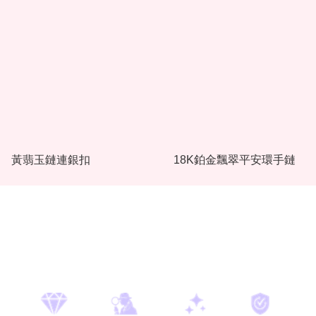
黃翡玉鏈連銀扣
18K鉑金飄翠平安環手鏈