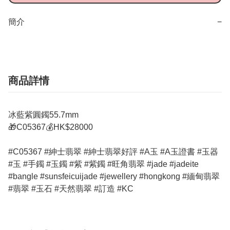
簡介
−
商品詳情
冰藍紫圓鐲55.7mm
🎁C05367💰HK$28000
#C05367 #紳士翡翠 #紳士翡翠好評 #A玉 #A玉證書 #玉器
#玉 #手鐲 #玉鐲 #紫 #紫鐲 #旺角翡翠 #jade #jadeite
#bangle #sunsfeicuijade #jewellery #hongkong #緬甸翡翠
#翡翠 #玉石 #天然翡翠 #訂造 #KC