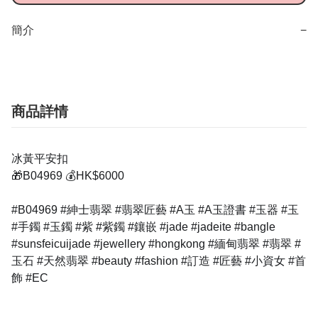
簡介
−
商品詳情
冰黃平安扣
🎁B04969 💰HK$6000
#B04969 #紳士翡翠 #翡翠匠藝 #A玉 #A玉證書 #玉器 #玉
#手鐲 #玉鐲 #紫 #紫鐲 #鑲嵌 #jade #jadeite #bangle
#sunsfeicuijade #jewellery #hongkong #緬甸翡翠 #翡翠 #
玉石 #天然翡翠 #beauty #fashion #訂造 #匠藝 #小資女 #首
飾 #EC