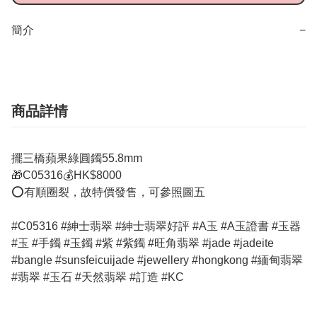
簡介
−
商品詳情
擺三橋蘋果綠圓鐲55.8mm
🎁C05316💰HK$8000
⭕️有順圈裂，故特價發售，可參照圖五
#C05316 #紳士翡翠 #紳士翡翠好評 #A玉 #A玉證書 #玉器
#玉 #手鐲 #玉鐲 #紫 #紫鐲 #旺角翡翠 #jade #jadeite
#bangle #sunsfeicuijade #jewellery #hongkong #緬甸翡翠
#翡翠 #玉石 #天然翡翠 #訂造 #KC