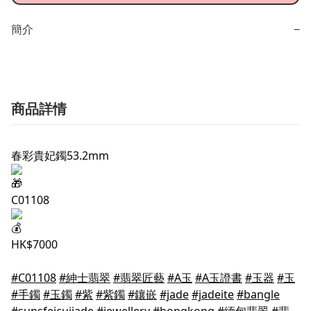
簡介
−
商品詳情
春彩貴妃鐲53.2mm
C01108
HK$7000
#C01108
#紳士翡翠
#翡翠匠藝
#A玉
#A玉證書
#玉器
#玉
#手鐲
#玉鐲
#紫
#紫鐲
#鑲嵌
#jade
#jadeite
#bangle