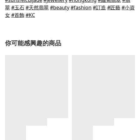
#sunsfeicuijade
#jewellery
#hongkong
#緬甸翡翠
#翡
翠
#玉石
#天然翡翠
#beauty
#fashion
#訂造
#匠藝
#小資
女
#首飾
#KC
你可能感興趣的商品