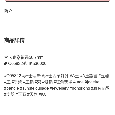
簡介
−
商品詳情
會卡春彩福鐲50.7mm
🎁C05822💰HK$36000
#C05822 #紳士翡翠 #紳士翡翠好評 #A玉 #A玉證書 #玉器
#玉 #手鐲 #玉鐲 #紫 #紫鐲 #旺角翡翠 #jade #jadeite
#bangle #sunsfeicuijade #jewellery #hongkong #緬甸翡翠
#翡翠 #玉石 #天然 #KC