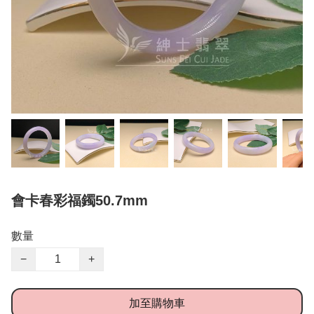
會卡春彩福鐲50.7mm
數量
−
+
加至購物車