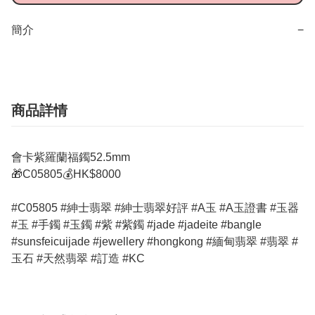
簡介
−
商品詳情
會卡紫羅蘭福鐲52.5mm
🎁C05805💰HK$8000
#C05805 #紳士翡翠 #紳士翡翠好評 #A玉 #A玉證書 #玉器
#玉 #手鐲 #玉鐲 #紫 #紫鐲 #jade #jadeite #bangle
#sunsfeicuijade #jewellery #hongkong #緬甸翡翠 #翡翠 #
玉石 #天然翡翠 #訂造 #KC