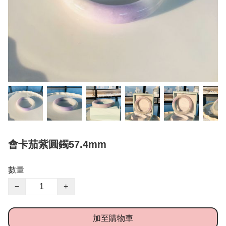
會卡茄紫圓鐲57.4mm
數量
−
+
加至購物車