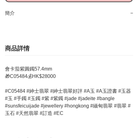
簡介
−
商品詳情
會卡茄紫圓鐲57.4mm
🎁C05484💰HK$28000
#C05484 #紳士翡翠 #紳士翡翠好評 #A玉 #A玉證書 #玉器
#玉 #手鐲 #玉鐲 #紫 #紫鐲 #jade #jadeite #bangle
#sunsfeicuijade #jewellery #hongkong #緬甸翡翠 #翡翠 #
玉石 #天然翡翠 #訂造 #EC