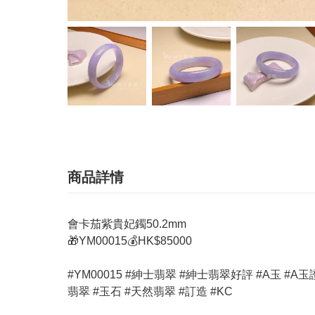
商品詳情
會卡茄紫貴妃鐲50.2mm
🎁YM00015💰HK$85000
#YM00015 #紳士翡翠 #紳士翡翠好評 #A玉 #A玉證書 #玉器 
翡翠 #玉石 #天然翡翠 #訂造 #KC