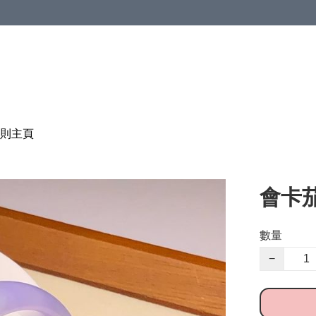
則
主頁
會卡茄
數量
−