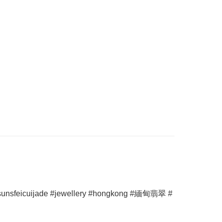
icuijade #jewellery #hongkong #緬甸翡翠 #