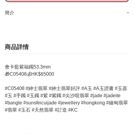
簡介
−
商品詳情
會卡藍紫福鐲53.3mm
🎁C05408💰HK$65000
#C05408 #紳士翡翠 #紳士翡翠好評 #A玉 #A玉證書 #玉器
#玉 #手鐲 #玉鐲 #紫 #紫鐲 #尖沙咀翡翠 #jade #jadeite
#bangle #sunsfeicuijade #jewellery #hongkong #緬甸翡翠
#翡翠 #玉石 #天然翡翠 #訂造 #KC