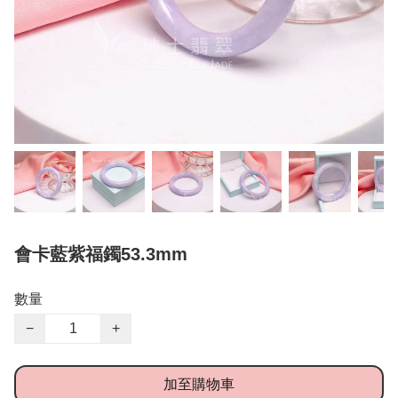
會卡藍紫福鐲53.3mm
數量
−
+
加至購物車