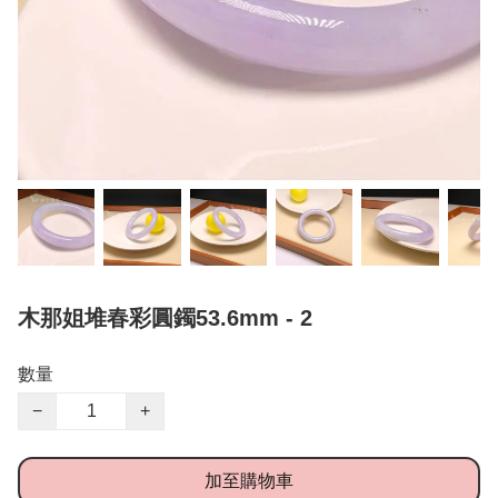
木那姐堆春彩圓鐲53.6mm - 2
數量
−
+
加至購物車