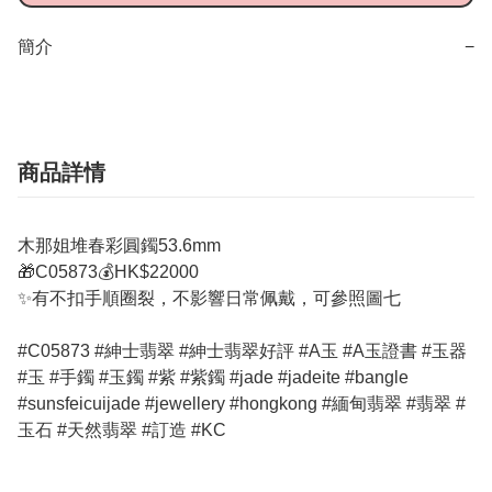
簡介
−
商品詳情
木那姐堆春彩圓鐲53.6mm
🎁C05873💰HK$22000
✨有不扣手順圈裂，不影響日常佩戴，可參照圖七
#C05873 #紳士翡翠 #紳士翡翠好評 #A玉 #A玉證書 #玉器
#玉 #手鐲 #玉鐲 #紫 #紫鐲 #jade #jadeite #bangle
#sunsfeicuijade #jewellery #hongkong #緬甸翡翠 #翡翠 #
玉石 #天然翡翠 #訂造 #KC