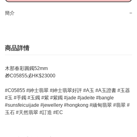
簡介
−
商品詳情
木那春彩圓鐲52mm
🎁C05855💰HK$23000
#C05855 #紳士翡翠 #紳士翡翠好評 #A玉 #A玉證書 #玉器
#玉 #手鐲 #玉鐲 #紫 #紫鐲 #jade #jadeite #bangle
#sunsfeicuijade #jewellery #hongkong #緬甸翡翠 #翡翠 #
玉石 #天然翡翠 #訂造 #EC