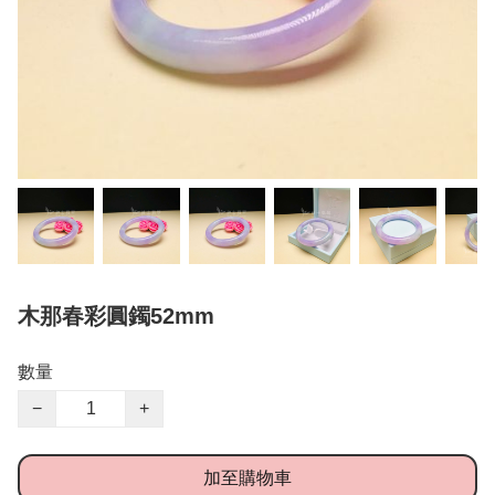
木那春彩圓鐲52mm
數量
−
+
加至購物車