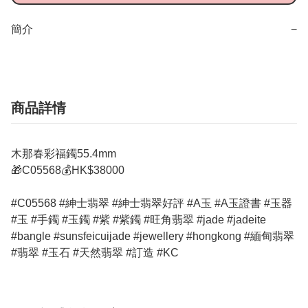
簡介
−
商品詳情
木那春彩福鐲55.4mm
🎁C05568💰HK$38000
#C05568 #紳士翡翠 #紳士翡翠好評 #A玉 #A玉證書 #玉器
#玉 #手鐲 #玉鐲 #紫 #紫鐲 #旺角翡翠 #jade #jadeite
#bangle #sunsfeicuijade #jewellery #hongkong #緬甸翡翠
#翡翠 #玉石 #天然翡翠 #訂造 #KC