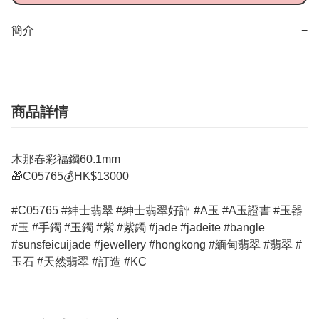
簡介
−
商品詳情
木那春彩福鐲60.1mm
🎁C05765💰HK$13000
#C05765 #紳士翡翠 #紳士翡翠好評 #A玉 #A玉證書 #玉器
#玉 #手鐲 #玉鐲 #紫 #紫鐲 #jade #jadeite #bangle
#sunsfeicuijade #jewellery #hongkong #緬甸翡翠 #翡翠 #
玉石 #天然翡翠 #訂造 #KC