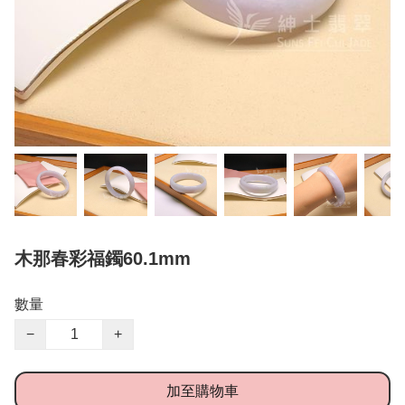
木那春彩福鐲60.1mm
數量
−
+
加至購物車