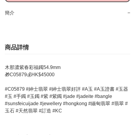
簡介
−
商品詳情
木那濃紫春彩福鐲54.9mm
🎁C05879💰HK$45000
#C05879 #紳士翡翠 #紳士翡翠好評 #A玉 #A玉證書 #玉器
#玉 #手鐲 #玉鐲 #紫 #紫鐲 #jade #jadeite #bangle
#sunsfeicuijade #jewellery #hongkong #緬甸翡翠 #翡翠 #
玉石 #天然翡翠 #訂造 #KC