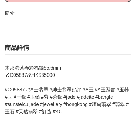
簡介
−
商品詳情
木那濃紫春彩福鐲55.6mm
🎁C05887💰HK$35000
#C05887 #紳士翡翠 #紳士翡翠好評 #A玉 #A玉證書 #玉器
#玉 #手鐲 #玉鐲 #紫 #紫鐲 #jade #jadeite #bangle
#sunsfeicuijade #jewellery #hongkong #緬甸翡翠 #翡翠 #
玉石 #天然翡翠 #訂造 #KC