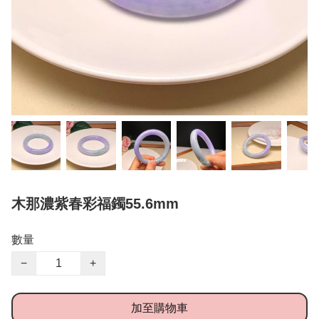
木那濃紫春彩福鐲55.6mm
數量
−
+
加至購物車