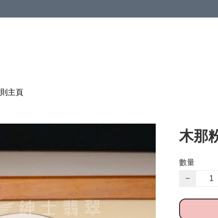
則
主頁
木那粉
數量
−