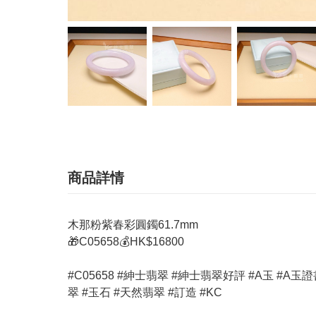
商品詳情
木那粉紫春彩圓鐲61.7mm
🎁C05658💰HK$16800
#C05658 #紳士翡翠 #紳士翡翠好評 #A玉 #A玉證書 #玉器 #
翠 #玉石 #天然翡翠 #訂造 #KC