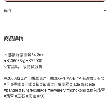
簡介
−
商品詳情
木那紫羅蘭圓鐲54.2mm
🎁C06083💰HK$5000
✨有黑點，故特價發售
#C06083 #紳士翡翠 #紳士翡翠好評 #A玉 #A玉證書 #玉器
#玉 #手鐲 #玉鐲 #紫 #紫鐲 #旺角翡翠 #jade #jadeite
#bangle #sunsfeicuijade #jewellery #hongkong #緬甸翡翠
#翡翠 #玉石 #天然 #KC