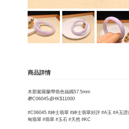
商品詳情
木那紫羅蘭帶翡色福鐲57.5mm
🎁C06045💰HK$11000
#C06045 #紳士翡翠 #紳士翡翠好評 #A玉 #A玉證書 #玉器 #
甸翡翠 #翡翠 #玉石 #天然 #KC