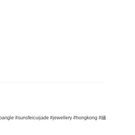
sunsfeicuijade #jewellery #hongkong #緬