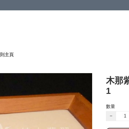
則
主頁
木那紫
1
數量
−