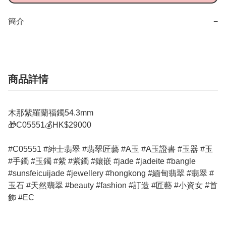
簡介
−
商品詳情
木那紫羅蘭福鐲54.3mm
🎁C05551💰HK$29000
#C05551 #紳士翡翠 #翡翠匠藝 #A玉 #A玉證書 #玉器 #玉
#手鐲 #玉鐲 #紫 #紫鐲 #鑲嵌 #jade #jadeite #bangle
#sunsfeicuijade #jewellery #hongkong #緬甸翡翠 #翡翠 #
玉石 #天然翡翠 #beauty #fashion #訂造 #匠藝 #小資女 #首
飾 #EC