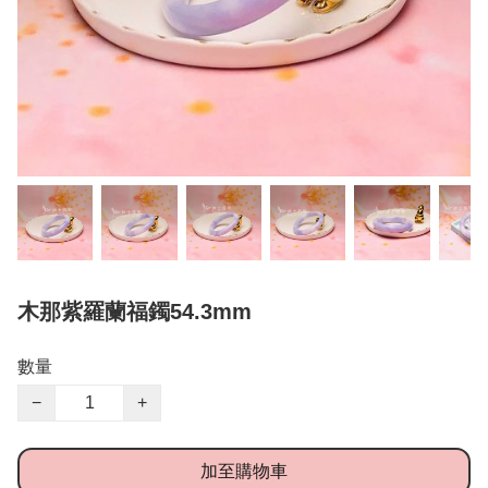
木那紫羅蘭福鐲54.3mm
數量
−
+
加至購物車