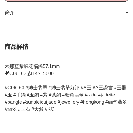
簡介
−
商品詳情
木那藍紫飄花福鐲57.1mm
🎁C06163💰HK$15000
#C06163 #紳士翡翠 #紳士翡翠好評 #A玉 #A玉證書 #玉器
#玉 #手鐲 #玉鐲 #紫 #紫鐲 #旺角翡翠 #jade #jadeite
#bangle #sunsfeicuijade #jewellery #hongkong #緬甸翡翠
#翡翠 #玉石 #天然 #KC