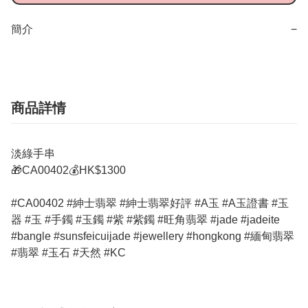
簡介
−
商品詳情
淡綠手串
🎁CA00402💰HK$1300
#CA00402 #紳士翡翠 #紳士翡翠好評 #A玉 #A玉證書 #玉
器 #玉 #手鐲 #玉鐲 #紫 #紫鐲 #旺角翡翠 #jade #jadeite
#bangle #sunsfeicuijade #jewellery #hongkong #緬甸翡翠
#翡翠 #玉石 #天然 #KC