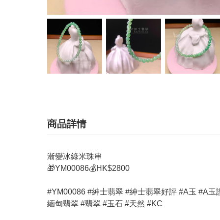
商品詳情
漸變冰綠米珠串
🎁YM00086💰HK$2800
#YM00086 #紳士翡翠 #紳士翡翠好評 #A玉 #A玉證書 #玉器 
緬甸翡翠 #翡翠 #玉石 #天然 #KC