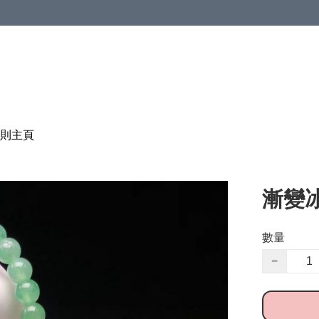
則
主頁
漸變
數量
−