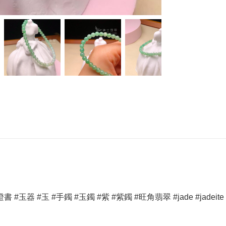
#玉 #手鐲 #玉鐲 #紫 #紫鐲 #旺角翡翠 #jade #jadeite #bangle #