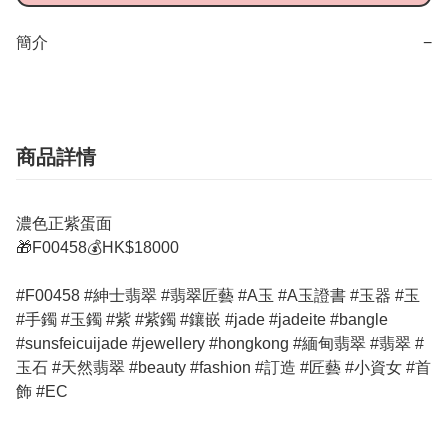
簡介
−
商品詳情
濃色正紫蛋面
🎁F00458💰HK$18000
#F00458 #紳士翡翠 #翡翠匠藝 #A玉 #A玉證書 #玉器 #玉
#手鐲 #玉鐲 #紫 #紫鐲 #鑲嵌 #jade #jadeite #bangle
#sunsfeicuijade #jewellery #hongkong #緬甸翡翠 #翡翠 #
玉石 #天然翡翠 #beauty #fashion #訂造 #匠藝 #小資女 #首
飾 #EC