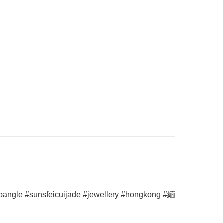
sunsfeicuijade #jewellery #hongkong #緬