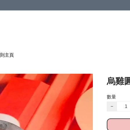
則
主頁
烏雞圓鐲
數量
−