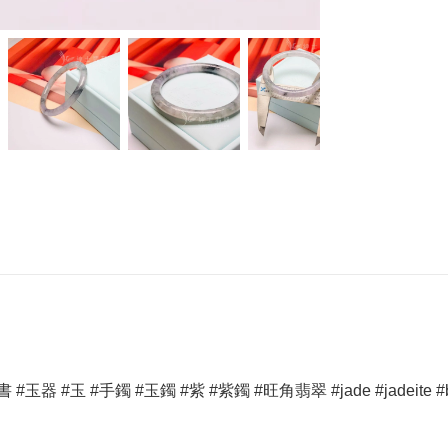
玉 #手鐲 #玉鐲 #紫 #紫鐲 #旺角翡翠 #jade #jadeite #bangle #