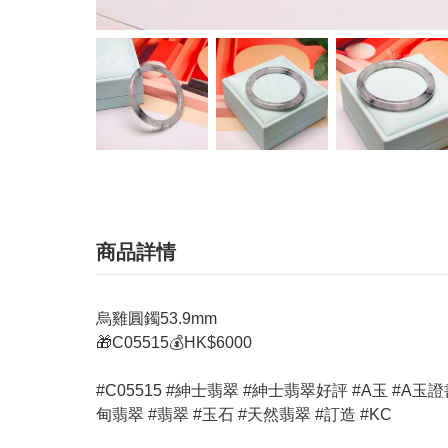
商品詳情
烏雞圓鐲53.9mm
🎁C05515💰HK$6000
#C05515 #紳士翡翠 #紳士翡翠好評 #A玉 #A玉證書 #玉器 #
甸翡翠 #翡翠 #玉石 #天然翡翠 #訂造 #KC