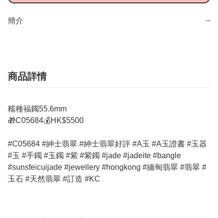
簡介
−
商品詳情
糯種福鐲55.6mm
🎁C05684💰HK$5500
#C05684 #紳士翡翠 #紳士翡翠好評 #A玉 #A玉證書 #玉器
#玉 #手鐲 #玉鐲 #紫 #紫鐲 #jade #jadeite #bangle
#sunsfeicuijade #jewellery #hongkong #緬甸翡翠 #翡翠 #
玉石 #天然翡翠 #訂造 #KC