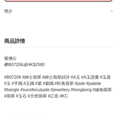
簡介
−
商品詳情
紫佛公
🎁B07206💰HK$2580
#B07206 #紳士翡翠 #紳士翡翠好評 #A玉 #A玉證書 #玉器
#玉 #手鐲 #玉鐲 #紫 #紫鐲 #旺角翡翠 #jade #jadeite
#bangle #sunsfeicuijade #jewellery #hongkong #緬甸翡翠
#翡翠 #玉石 #天然翡翠 #訂造 #KC