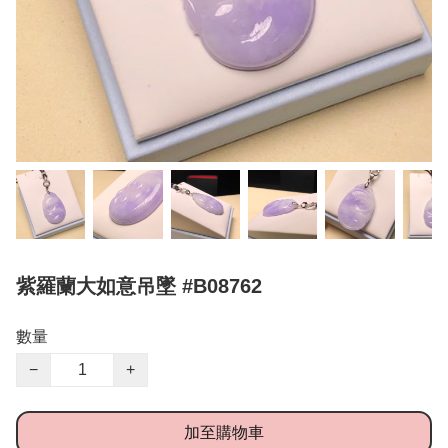
紫羅蘭大如意吊墜 #B08762
數量
−
+
加至購物車