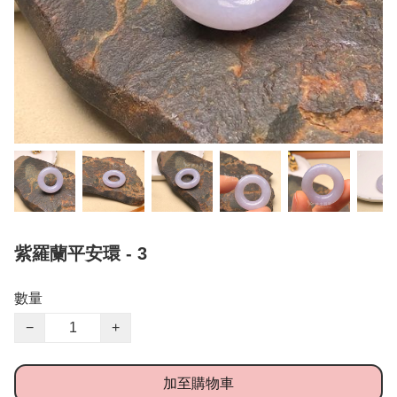
紫羅蘭平安環 - 3
數量
−
+
加至購物車