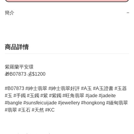
簡介
−
商品詳情
紫羅蘭平安環
🎁B07873 💰$1200
#B07873 #紳士翡翠 #紳士翡翠好評 #A玉 #A玉證書 #玉器
#玉 #手鐲 #玉鐲 #紫 #紫鐲 #旺角翡翠 #jade #jadeite
#bangle #sunsfeicuijade #jewellery #hongkong #緬甸翡翠
#翡翠 #玉石 #天然 #KC