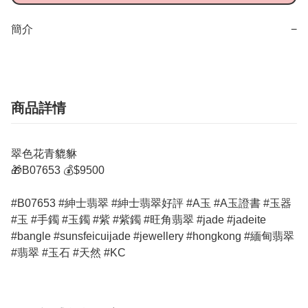
簡介
−
商品詳情
翠色花青貔貅
🎁B07653 💰$9500
#B07653 #紳士翡翠 #紳士翡翠好評 #A玉 #A玉證書 #玉器
#玉 #手鐲 #玉鐲 #紫 #紫鐲 #旺角翡翠 #jade #jadeite
#bangle #sunsfeicuijade #jewellery #hongkong #緬甸翡翠
#翡翠 #玉石 #天然 #KC