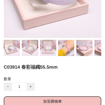
C03914 春彩福鐲55.5mm
數量
−
+
加至購物車