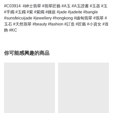
#C03914 #紳士翡翠 #翡翠匠藝 #A玉 #A玉證書 #玉器 #玉
#手鐲 #玉鐲 #紫 #紫鐲 #鑲嵌 #jade #jadeite #bangle
#sunsfeicuijade #jewellery #hongkong #緬甸翡翠 #翡翠 #
玉石 #天然翡翠 #beauty #fashion #訂造 #匠藝 #小資女 #首
飾 #KC
你可能感興趣的商品