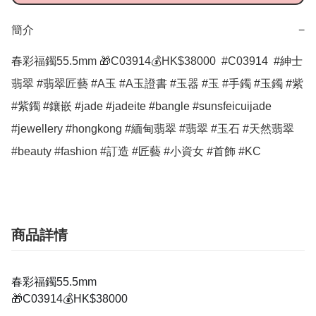
簡介
−
春彩福鐲55.5mm 🎁C03914💰HK$38000  #C03914  #紳士
翡翠 #翡翠匠藝 #A玉 #A玉證書 #玉器 #玉 #手鐲 #玉鐲 #紫 
#紫鐲 #鑲嵌 #jade #jadeite #bangle #sunsfeicuijade 
#jewellery #hongkong #緬甸翡翠 #翡翠 #玉石 #天然翡翠 
#beauty #fashion #訂造 #匠藝 #小資女 #首飾 #KC
商品詳情
春彩福鐲55.5mm
🎁C03914💰HK$38000