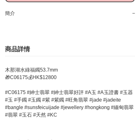
簡介
−
商品詳情
木那湖水綠福鐲53.7mm
🎁C06175💰HK$12800
#C06175 #紳士翡翠 #紳士翡翠好評 #A玉 #A玉證書 #玉器
#玉 #手鐲 #玉鐲 #紫 #紫鐲 #旺角翡翠 #jade #jadeite
#bangle #sunsfeicuijade #jewellery #hongkong #緬甸翡翠
#翡翠 #玉石 #天然 #KC