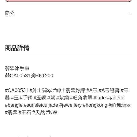
簡介
−
商品詳情
翡翠冰手串
🎁CA00531💰HK1200
#CA00531 #紳士翡翠 #紳士翡翠好評 #A玉 #A玉證書 #玉
器 #玉 #手鐲 #玉鐲 #紫 #紫鐲 #旺角翡翠 #jade #jadeite
#bangle #sunsfeicuijade #jewellery #hongkong #緬甸翡翠
#翡翠 #玉石 #天然 #NW