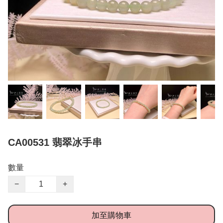
CA00531 翡翠冰手串
數量
−
+
加至購物車