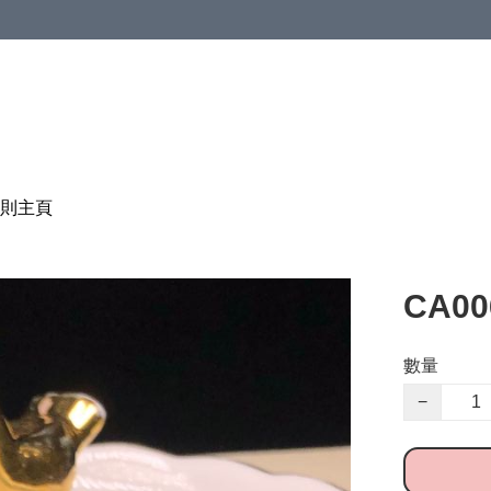
則
主頁
CA0
數量
−