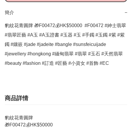
簡介
−
豹紋花青圓牌 🎁F00472💰HK$50000  #F00472 #紳士翡翠 
#翡翠匠藝 #A玉 #A玉證書 #玉器 #玉 #手鐲 #玉鐲 #紫 #紫
鐲 #鑲嵌 #jade #jadeite #bangle #sunsfeicuijade 
#jewellery #hongkong #緬甸翡翠 #翡翠 #玉石 #天然翡翠 
#beauty #fashion #訂造 #匠藝 #小資女 #首飾 #EC
商品詳情
豹紋花青圓牌
🎁F00472💰HK$50000