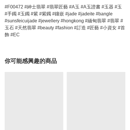
#F00472 #紳士翡翠 #翡翠匠藝 #A玉 #A玉證書 #玉器 #玉
#手鐲 #玉鐲 #紫 #紫鐲 #鑲嵌 #jade #jadeite #bangle
#sunsfeicuijade #jewellery #hongkong #緬甸翡翠 #翡翠 #
玉石 #天然翡翠 #beauty #fashion #訂造 #匠藝 #小資女 #首
飾 #EC
你可能感興趣的商品