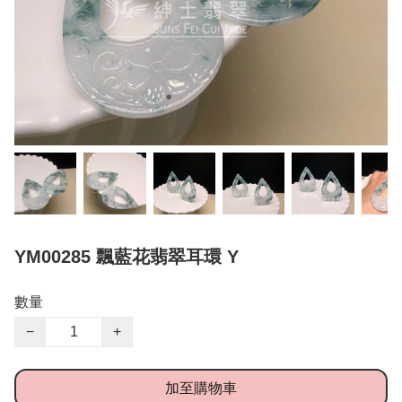
YM00285 飄藍花翡翠耳環 Y
數量
−
+
加至購物車